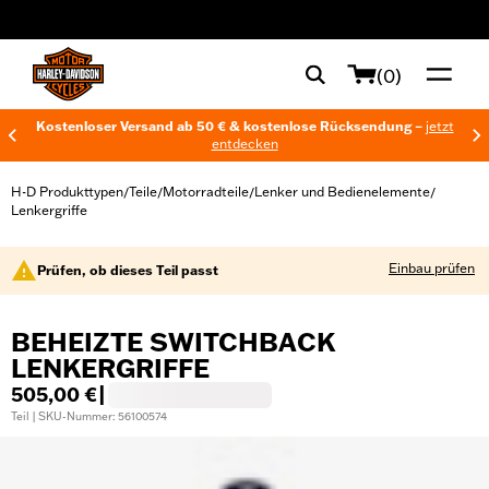
web accessibility
(0)
Kostenloser Versand ab 50 € & kostenlose Rücksendung –
jetzt
entdecken
H-D Produkttypen
Teile
Motorradteile
Lenker und Bedienelemente
/
/
/
/
Lenkergriffe
Einbau prüfen
Prüfen, ob dieses Teil passt
BEHEIZTE SWITCHBACK
LENKERGRIFFE
505,00 €
|
Teil | SKU-Nummer: 56100574