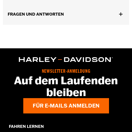
Modelle ’26. Für den Anbau an einigen Street Glide und Road
Glide Modellen ’24 ist möglicherweise ein Digital Technician
FRAGEN UND ANTWORTEN
Update durch einen Harley-Davidson Händler erforderlich.
Einzelheiten erfährst Du bei Deinem Händler.
Installationsanleitung
Kollektion:
Switchback
Durchmesser:
1.5
NEWSLETTER-ANMELDUNG
Auf dem Laufenden
bleiben
FÜR E-MAILS ANMELDEN
FAHREN LERNEN