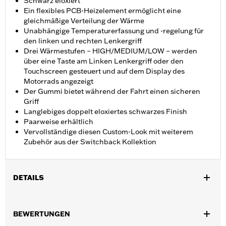
Schwarz eloxiert
Ein flexibles PCB-Heizelement ermöglicht eine
gleichmäßige Verteilung der Wärme
Unabhängige Temperaturerfassung und -regelung für
den linken und rechten Lenkergriff
Drei Wärmestufen – HIGH/MEDIUM/LOW – werden
über eine Taste am Linken Lenkergriff oder den
Touchscreen gesteuert und auf dem Display des
Motorrads angezeigt
Der Gummi bietet während der Fahrt einen sicheren
Griff
Langlebiges doppelt eloxiertes schwarzes Finish
Paarweise erhältlich
Vervollständige diesen Custom-Look mit weiterem
Zubehör aus der Switchback Kollektion
DETAILS
Geeignet für FLHXSE und FLTRXSE ab ’23, FLHX, FLTRX und
FLTRXSTSE ab ’24, FLHXU ab ’25, Softail ab ’25 (außer FXBB
BEWERTUNGEN
und FXBR) sowie FLHXL, FLHXLSE, FLHXSTSE und FLTRXL