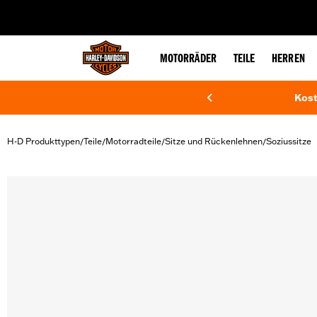
web accessibility
MOTORRÄDER
TEILE
HERREN
Kost
H-D Produkttypen
Teile
Motorradteile
Sitze und Rückenlehnen
Soziussitze
/
/
/
/