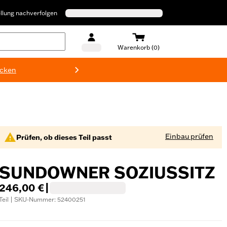
llung nachverfolgen
Warenkorb (0)
ecken
Harley-D
Einbau prüfen
Prüfen, ob dieses Teil passt
SUNDOWNER SOZIUSSITZ
246,00 €
|
Teil | SKU-Nummer: 52400251