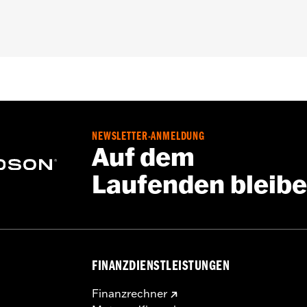
-Sitz P/N 52000510
des Hinterradschutzblechs, Haltegurt, Befestigungsteile und
NEWSLETTER-ANMELDUNG
Auf dem
Laufenden bleib
FINANZDIENSTLEISTUNGEN
Finanzrechner