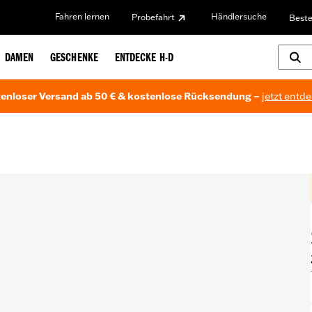
Fahren lernen
Händlersuche
Probefahrt
Beste
DAMEN
GESCHENKE
ENTDECKE H-D
enloser Versand ab 50 € & kostenlose Rücksendung –
jetzt entd