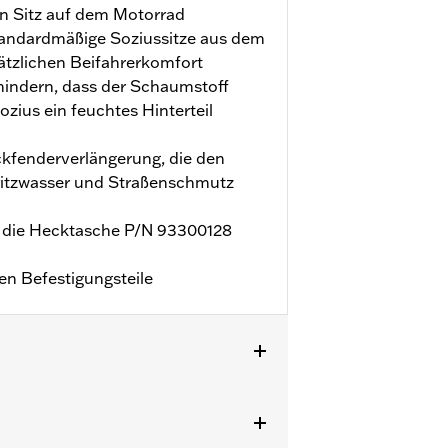
en Sitz auf dem Motorrad
standardmäßige Soziussitze aus dem
tzlichen Beifahrerkomfort
rhindern, dass der Schaumstoff
zius ein feuchtes Hinterteil
ckfenderverlängerung, die den
ritzwasser und Straßenschmutz
ür die Hecktasche P/N 93300128
hen Befestigungsteile
usfußrasten und das Soziusfußrasten-