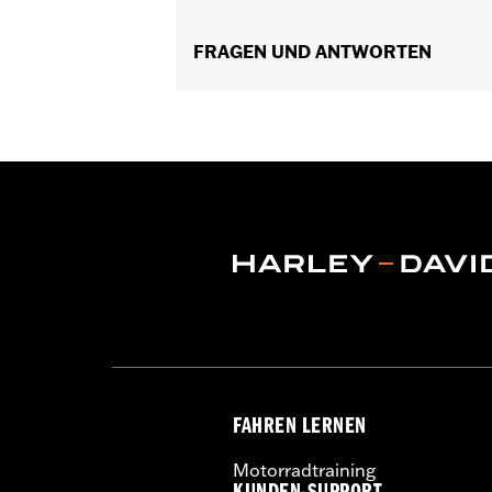
Separat erhältlich:
Sundowner™ Solo
In Einheiten erhältlich:
FRAGEN UND ANTWORTEN
Jeweils
Material:
Vinyl
In der Box:
Soziussitz, Verlängerung 
Soziussitzbreite:
9.69
FAHREN LERNEN
Motorradtraining