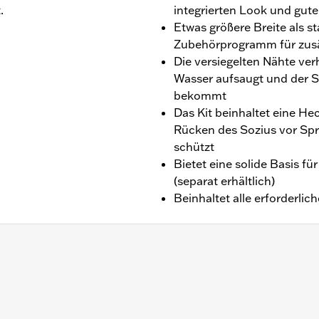
.
integrierten Look und gut
Etwas größere Breite als 
Zubehörprogramm für zusä
Die versiegelten Nähte ve
Wasser aufsaugt und der So
bekommt
Das Kit beinhaltet eine He
Rücken des Sozius vor Sp
schützt
Bietet eine solide Basis f
(separat erhältlich)
Beinhaltet alle erforderlic
owner™ Solo-Sitz P/N 52000510. Der Einbau erfordert Sozi