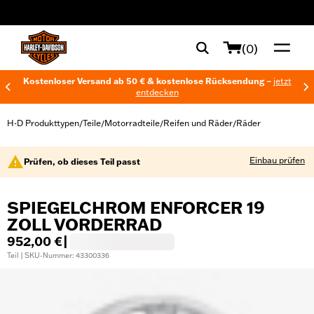
web accessibility
(0)
Kostenloser Versand ab 50 € & kostenlose Rücksendung –
jetzt
entdecken
H-D Produkttypen
Teile
Motorradteile
Reifen und Räder
Räder
/
/
/
/
Einbau prüfen
Prüfen, ob dieses Teil passt
SPIEGELCHROM ENFORCER 19
ZOLL VORDERRAD
952,00 €
|
Teil | SKU-Nummer: 43300336