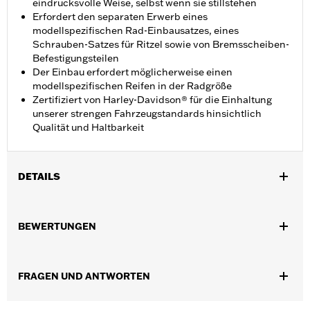
eindrucksvolle Weise, selbst wenn sie stillstehen
Erfordert den separaten Erwerb eines
modellspezifischen Rad-Einbausatzes, eines
Schrauben-Satzes für Ritzel sowie von Bremsscheiben-
Befestigungsteilen
Der Einbau erfordert möglicherweise einen
modellspezifischen Reifen in der Radgröße
Zertifiziert von Harley-Davidson® für die Einhaltung
unserer strengen Fahrzeugstandards hinsichtlich
Qualität und Haltbarkeit
DETAILS
Für Touring Modelle ab ’09 (außer Modelle mit TPMS sowie
CVO™ ab ’12). Nicht für Trike Modelle.
BEWERTUNGEN
Installationsanleitung
Position auf Motorrad:
Vorn
Separat erhältlich:
Radeinbaukit und Befestigungsteile für
FRAGEN UND ANTWORTEN
Ritzel und Bremsscheibe
In Einheiten erhältlich:
Jeweils