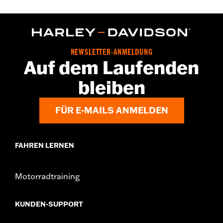
Material:
Aluminium
In der Box:
Nur Rad
Felgendimension:
19
Maßeinheit Felgendimension:
Zoll
NEWSLETTER-ANMELDUNG
Auf dem Laufenden
bleiben
FÜR E-MAILS ANMELDEN
FAHREN LERNEN
Motorradtraining
KUNDEN-SUPPORT