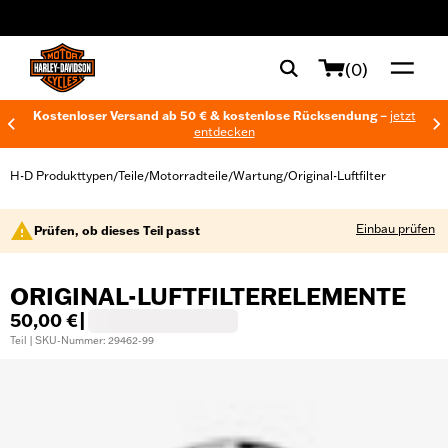
web accessibility
(0)
Kostenloser Versand ab 50 € & kostenlose Rücksendung –
jetzt
entdecken
H-D Produkttypen
Teile
Motorradteile
Wartung
Original-Luftfilter
/
/
/
/
Einbau prüfen
Prüfen, ob dieses Teil passt
ORIGINAL-LUFTFILTERELEMENTE
50,00 €
|
Teil | SKU-Nummer: 29462-99