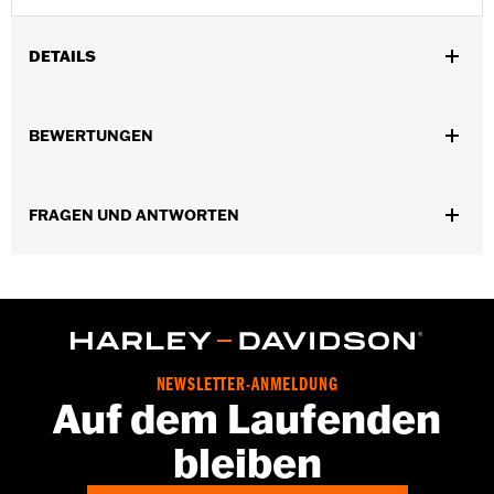
DETAILS
Für EFI Modelle mit Twin Cam ’99–’01 (außer Softail® ’01).
In Einheiten erhältlich:
Jeweils
BEWERTUNGEN
In der Box:
Nur Luftfilter
FRAGEN UND ANTWORTEN
NEWSLETTER-ANMELDUNG
Auf dem Laufenden
bleiben