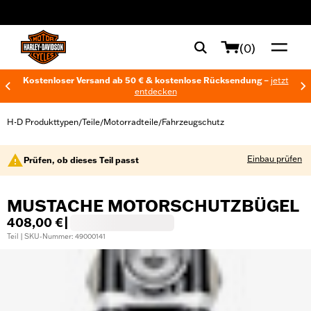
web accessibility
(0)
Kostenloser Versand ab 50 € & kostenlose Rücksendung –
jetzt
entdecken
H-D Produkttypen
Teile
Motorradteile
Fahrzeugschutz
/
/
/
Einbau prüfen
Prüfen, ob dieses Teil passt
MUSTACHE MOTORSCHUTZBÜGEL
408,00 €
|
Teil | SKU-Nummer: 49000141