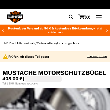
web accessibility
(0)
Kostenloser Versand ab 50 € & kostenlose Rücksendung –
jetzt
entdecken
H-D Produkttypen
Teile
Motorradteile
Fahrzeugschutz
/
/
/
Einbau prüfen
Prüfen, ob dieses Teil passt
MUSTACHE MOTORSCHUTZBÜGEL
408,00 €
|
Teil | SKU-Nummer: 49000140