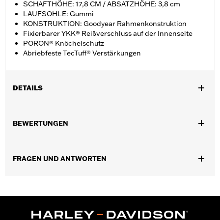
SCHAFTHÖHE: 17,8 CM / ABSATZHÖHE: 3,8 cm
LAUFSOHLE: Gummi
KONSTRUKTION: Goodyear Rahmenkonstruktion
Fixierbarer YKK® Reißverschluss auf der Innenseite
PORON® Knöchelschutz
Abriebfeste TecTuff® Verstärkungen
DETAILS
Geschlecht:
Herren
BEWERTUNGEN
Funktionsmerkmale:
Wasserdicht
Technology:
Waterproof
Dimension Description:
SCHAFTHÖHE: 17,8 CM /
FRAGEN UND ANTWORTEN
ABSATZHÖHE: 3,8 cm