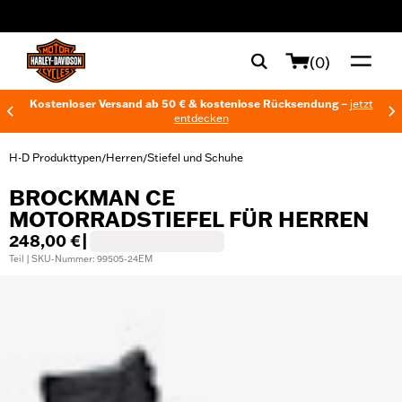
web accessibility
(0)
Kostenloser Versand ab 50 € & kostenlose Rücksendung –
jetzt
entdecken
H-D Produkttypen
Herren
Stiefel und Schuhe
/
/
BROCKMAN CE
MOTORRADSTIEFEL FÜR HERREN
248,00 €
|
Teil | SKU-Nummer: 99505-24EM