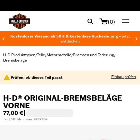
web accessibility
(0)
Kostenloser Versand ab 50 € & kostenlose Rücksendung –
jetzt
entdecken
H-D Produkttypen
Teile
Motorradteile
Bremsen und Federung
/
/
/
/
Bremsbeläge
Einbau prüfen
Prüfen, ob dieses Teil passt
H-D® ORIGINAL-BREMSBELÄGE
VORNE
77,00 €
|
Teil | SKU-Nummer: 41300169