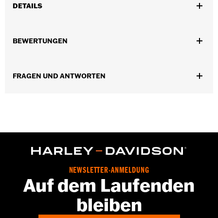
DETAILS
Für XG Modelle ab ’16 (links bei XG750A).
Position auf Motorrad:
Vorn
BEWERTUNGEN
In Einheiten erhältlich:
Paar
In der Box:
Ein Satz Bremsbeläge
FRAGEN UND ANTWORTEN
NEWSLETTER-ANMELDUNG
Auf dem Laufenden
bleiben