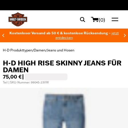
web accessibility
(0)
Kostenloser Versand ab 50 € & kostenlose Rücksendung –
jetzt
entdecken
H-D Produkttypen
Damen
Jeans und Hosen
/
/
H-D HIGH RISE SKINNY JEANS FÜR
DAMEN
75,00 €
|
Teil | SKU-Nummer: 99045-23VW