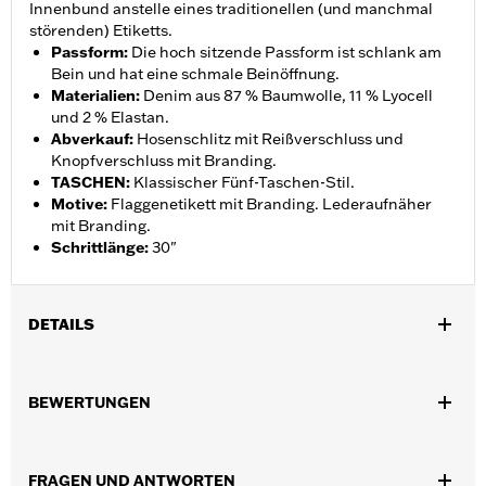
Innenbund anstelle eines traditionellen (und manchmal
störenden) Etiketts.
Passform
:
Die hoch sitzende Passform ist schlank am
Bein und hat eine schmale Beinöffnung.
Materialien
:
Denim aus 87 % Baumwolle, 11 % Lyocell
und 2 % Elastan.
Abverkauf
:
Hosenschlitz mit Reißverschluss und
Knopfverschluss mit Branding.
TASCHEN
:
Klassischer Fünf-Taschen-Stil.
Motive
:
Flaggenetikett mit Branding. Lederaufnäher
mit Branding.
Schrittlänge
:
30"
DETAILS
Geschlecht:
Damen
BEWERTUNGEN
Funktionsmerkmale:
Taschen
GARANTIE:
2 Jahre beschränkte Garantie – Alle Details dazu auf
www.h-d.com/warranty
FRAGEN UND ANTWORTEN
Pant Style:
Skinny