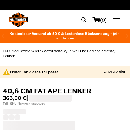
web accessibility
(0)
Kostenloser Versand ab 50 € & kostenlose Rücksendung –
jetzt
entdecken
H-D Produkttypen
Teile
Motorradteile
Lenker und Bedienelemente
/
/
/
/
Lenker
Einbau prüfen
Prüfen, ob dieses Teil passt
40,6 CM FAT APE LENKER
363,00 €
|
Teil | SKU-Nummer: 55800750