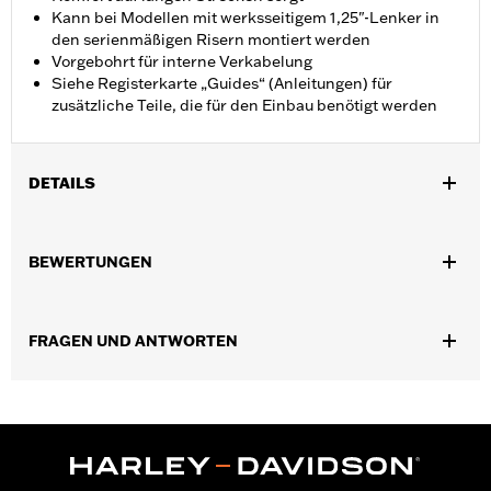
Kann bei Modellen mit werksseitigem 1,25"-Lenker in
den serienmäßigen Risern montiert werden
Vorgebohrt für interne Verkabelung
Siehe Registerkarte „Guides“ (Anleitungen) für
zusätzliche Teile, die für den Einbau benötigt werden
DETAILS
Geeignet für Road King von ’14 bis ’20 außer Fahrzeuge mit
abnehmbaren H-D 4-Punkt-Montagekits. Modelle, die
BEWERTUNGEN
serienmäßig mit 25,4 mm Lenkern ausgestattet sind, erfordern
das separat erhältliche 32 mm Lenker-Riser-Kit. Alle Modelle
erfordern zusätzliche Einbauteile.
FRAGEN UND ANTWORTEN
Installationsanleitung
Harley-Davidson Handlebar Installation
Requirements
Basisbreite:
11.0
Maßeinheit Basisbreite:
Zoll
Riffelung Mitte-zu-Mitte:
3.54