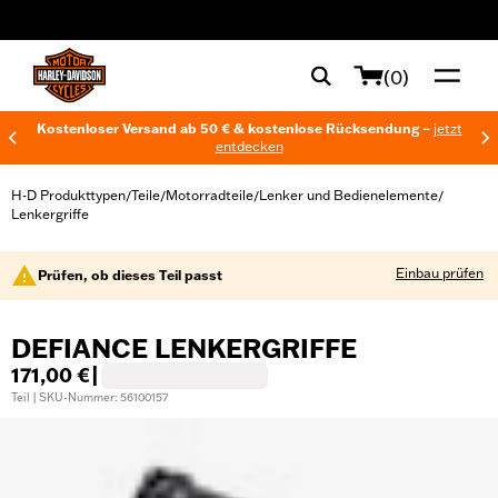
web accessibility
(0)
Kostenloser Versand ab 50 € & kostenlose Rücksendung –
jetzt
entdecken
H-D Produkttypen
Teile
Motorradteile
Lenker und Bedienelemente
/
/
/
/
Lenkergriffe
Einbau prüfen
Prüfen, ob dieses Teil passt
DEFIANCE LENKERGRIFFE
171,00 €
|
Teil | SKU-Nummer: 56100157