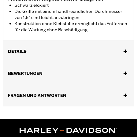
Schwarz eloxiert
Die Griffe mit einem handfreundlichen Durchmesser
von 1,5" sind leicht anzubringen
Konstruktion ohne Klebstoffe ermöglicht das Entfernen
für die Wartung ohne Beschädigung
DETAILS
Für Dyna FXDLS ’16–’17, Softail ab ’16, FLSTSE ’11–’12, FLSTNSE
’14–’15, FXSBSE ’13–’14, FXSE ’16–’17, sowie Touring (außer
BEWERTUNGEN
FLTRXSE ab ’18) und Trike Modelle ab ’08.
Installationsanleitung
Kollektion:
Defiance
FRAGEN UND ANTWORTEN
Durchmesser:
1.5
Maßeinheit Materialdurchmesser:
Zoll
In Einheiten erhältlich:
Paar
In der Box:
Linker und rechter Handgriff