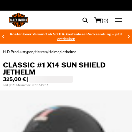
web accessibility
(0)
Kostenloser Versand ab 50 € & kostenlose Rücksendung –
jetzt
entdecken
H-D Produkttypen
Herren
Helme
Jethelme
/
/
/
CLASSIC #1 X14 SUN SHIELD
JETHELM
325,00 €
|
Teil | SKU-Nummer: 98157-22EX