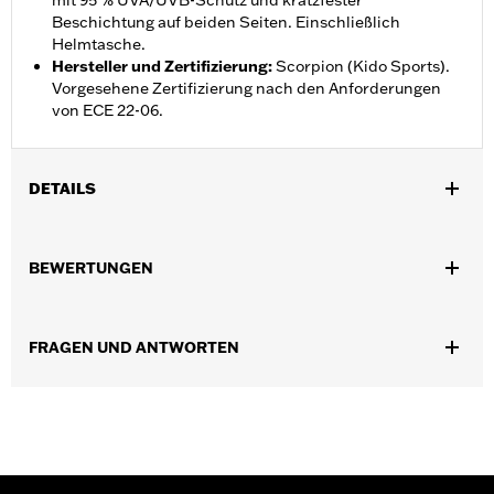
mit 95 % UVA/UVB-Schutz und kratzfester
Beschichtung auf beiden Seiten. Einschließlich
Helmtasche.
Hersteller und Zertifizierung
:
Scorpion (Kido Sports).
Vorgesehene Zertifizierung nach den Anforderungen
von ECE 22-06.
DETAILS
Geschlecht:
Unisex
,
BEWERTUNGEN
Funktionsmerkmale:
Herausnehmbares Futter
FeuchtigkeitsabfÃ¼hrend
GARANTIE:
2 Jahre beschränkte Garantie – Alle Details dazu auf
FRAGEN UND ANTWORTEN
www.h-d.com/warranty
Herkunft:
Importiert