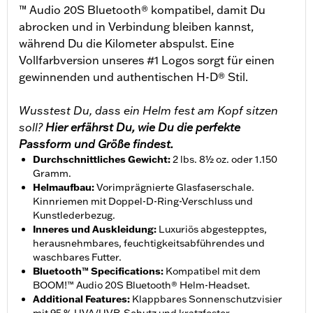
™ Audio 20S Bluetooth® kompatibel, damit Du
abrocken und in Verbindung bleiben kannst,
während Du die Kilometer abspulst. Eine
Vollfarbversion unseres #1 Logos sorgt für einen
gewinnenden und authentischen H-D® Stil.
Wusstest Du, dass ein Helm fest am Kopf sitzen
soll?
Hier erfährst Du, wie Du die perfekte
Passform und Größe findest.
Durchschnittliches Gewicht
:
2 lbs. 8½ oz. oder 1.150
Gramm.
Helmaufbau
:
Vorimprägnierte Glasfaserschale.
Kinnriemen mit Doppel-D-Ring-Verschluss und
Kunstlederbezug.
Inneres und Auskleidung
:
Luxuriös abgestepptes,
herausnehmbares, feuchtigkeitsabführendes und
waschbares Futter.
Bluetooth™ Specifications
:
Kompatibel mit dem
BOOM!™ Audio 20S Bluetooth® Helm-Headset.
Additional Features
:
Klappbares Sonnenschutzvisier