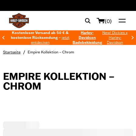
web accessibility
(0)
Kostenloser Versand ab 50 € &
Harley-
New! Dickies x
kostenlose Rücksendung –
jetzt
Davidson
Harley-
entdecken
Badebekleidung
Davidson
/
Startseite
Empire Kollektion – Chrom
EMPIRE KOLLEKTION –
CHROM