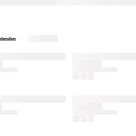
|
sblenden