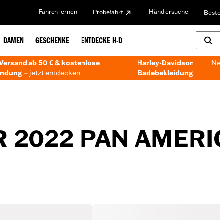
Fahren lernen
Händlersuche
Probefahrt
Beste
DAMEN
GESCHENKE
ENTDECKE H-D
Versand ab 50 € & kostenlose
Harley-Davidson
Ne
ndung –
jetzt entdecken
Badebekleidung
 2022 PAN AMERIC