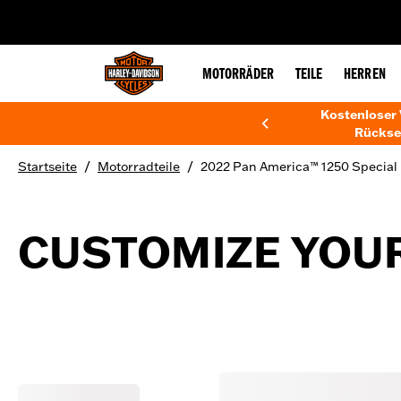
web accessibility
MOTORRÄDER
TEILE
HERREN
Kostenloser 
Rückse
/
/
Startseite
Motorradteile
2022 Pan America™ 1250 Special
CUSTOMIZE YOUR