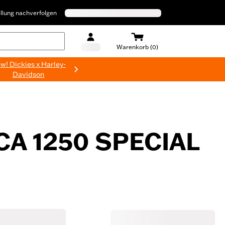
llung nachverfolgen
Warenkorb (0)
w! Dickies x Harley-
Davidson
A 1250 SPECIAL