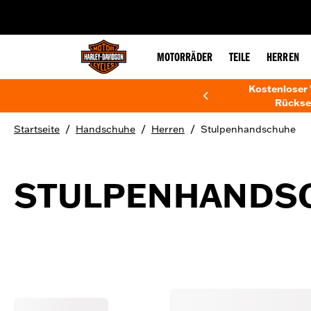
web accessibility
MOTORRÄDER
TEILE
HERREN
Kostenloser 
Rückse
/
/
/
Startseite
Handschuhe
Herren
Stulpenhandschuhe
STULPENHANDS