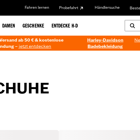
Fahren lernen
Händlersuche
Probefahrt
Beste
DAMEN
GESCHENKE
ENTDECKE H-D
Versand ab 50 € & kostenlose
Harley-Davidson
Ne
ndung –
jetzt entdecken
Badebekleidung
CHUHE