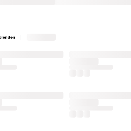
|
sblenden