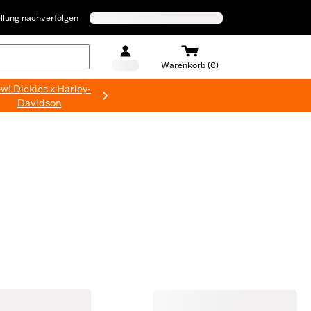
llung nachverfolgen
Warenkorb (0)
w! Dickies x Harley-
Davidson