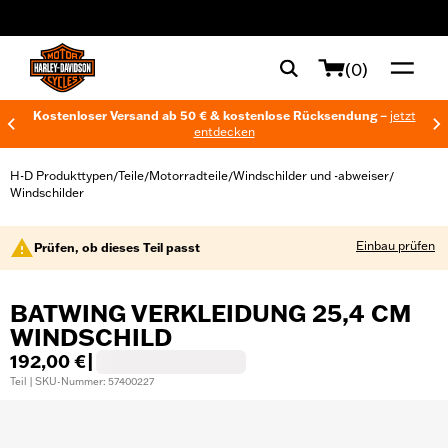
web accessibility
(0)
Kostenloser Versand ab 50 € & kostenlose Rücksendung –
jetzt
entdecken
H-D Produkttypen
Teile
Motorradteile
Windschilder und -abweiser
/
/
/
/
Windschilder
Einbau prüfen
Prüfen, ob dieses Teil passt
BATWING VERKLEIDUNG 25,4 CM
WINDSCHILD
192,00 €
|
Teil | SKU-Nummer: 57400227