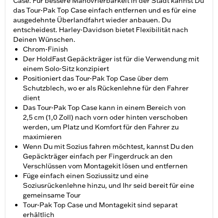
Case. Für bessere Manövrierbarkeit in der Stadt kannst Du
das Tour-Pak Top Case einfach entfernen und es für eine
ausgedehnte Überlandfahrt wieder anbauen. Du
entscheidest. Harley-Davidson bietet Flexibilität nach
Deinen Wünschen.
Chrom-Finish
Der HoldFast Gepäckträger ist für die Verwendung mit
einem Solo-Sitz konzipiert
Positioniert das Tour-Pak Top Case über dem
Schutzblech, wo er als Rückenlehne für den Fahrer
dient
Das Tour-Pak Top Case kann in einem Bereich von
2,5 cm (1,0 Zoll) nach vorn oder hinten verschoben
werden, um Platz und Komfort für den Fahrer zu
maximieren
Wenn Du mit Sozius fahren möchtest, kannst Du den
Gepäckträger einfach per Fingerdruck an den
Verschlüssen vom Montagekit lösen und entfernen
Füge einfach einen Soziussitz und eine
Soziusrückenlehne hinzu, und Ihr seid bereit für eine
gemeinsame Tour
Tour-Pak Top Case und Montagekit sind separat
erhältlich