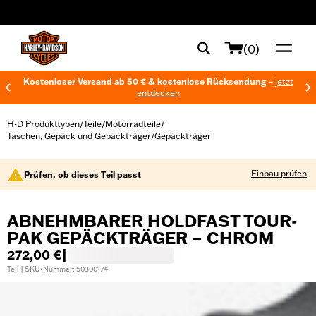
web accessibility
(0)
Kostenloser Versand ab 50 € & kostenlose Rücksendung –
jetzt
entdecken
H-D Produkttypen
Teile
Motorradteile
/
/
/
Taschen, Gepäck und Gepäckträger
Gepäckträger
/
Einbau prüfen
Prüfen, ob dieses Teil passt
ABNEHMBARER HOLDFAST TOUR-
PAK GEPÄCKTRÄGER – CHROM
272,00 €
|
Teil | SKU-Nummer: 50300174