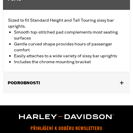
Sized to fit Standard Height and Tall Touring sissy bar
uprights.
Smooth top-stitched pad complements most seating
surfaces
Gentle curved shape provides hours of passenger
comfort
Easily attaches to a wide variety of sissy bar uprights
Includes the chrome mounting bracket
PODROBNOSTI
Fits Standard-Height H-D® Detachables™ Passenger Sissy Bar
Uprights P/N 52300324, 52627-09A, 54247-09A, 52933-97C or
52805-97B, Tall H-D® Detachables™ Passenger Sissy Bar
Upright P/N 52723-06A, Premium H-D® Detachables™ Sissy Bar
Upright P/N 52300257 or 52300258 and Quick Release Sissy
Bar Upright 52300415 and 52300324A. Also fits '18-later Softail®
PŘIHLÁŠENÍ K ODBĚRU NEWSLETTERU
models equipped with Short or Standard Height HoldFast Sissy