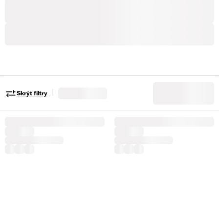
|
Skrýt filtry