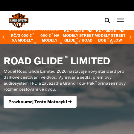
web accessibility
VÝKUPNÍ
BONUS 48
BONUS 36 400
BONUS 24 200
BONUS 72 800
500 KČ/2
*
*
KČ/1 500 €
NA
KČ/1 000 €
NA
*
*
KČ/3 000 €
000 €
NA
MODELY STREET
MODELY STREET
™
™
NA MODELY
MODELY
GLIDE
/ ROAD
BOB
A LOW
™
™
™
™
PAN AMERICA
SPORTSTER
GLIDE
–
ZJISTI
RIDER
ST –
–
ZJISTI VÍC
S –
ZJISTI VÍC
VÍC
ZJISTI VÍC
™
ROAD GLIDE
LIMITED
Model Road Glide Limited 2026 nastavuje nový standard pro
dálkové cestování ve dvou. Vyhřívaná sedla, prémiový
™
audiosystém H-D a zavazadla Grand Tour-Pak
přinášejí nový
rozměr cestování ve dvou.
Prozkoumej Tento Motocykl