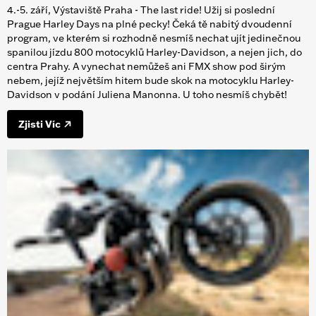
4.-5. září, Výstaviště Praha - The last ride! Užij si poslední
Prague Harley Days na plné pecky! Čeká tě nabitý dvoudenní
program, ve kterém si rozhodně nesmíš nechat ujít jedinečnou
spanilou jízdu 800 motocyklů Harley-Davidson, a nejen jich, do
centra Prahy. A vynechat nemůžeš ani FMX show pod širým
nebem, jejíž největším hitem bude skok na motocyklu Harley-
Davidson v podání Juliena Manonna. U toho nesmíš chybět!
Zjisti Víc