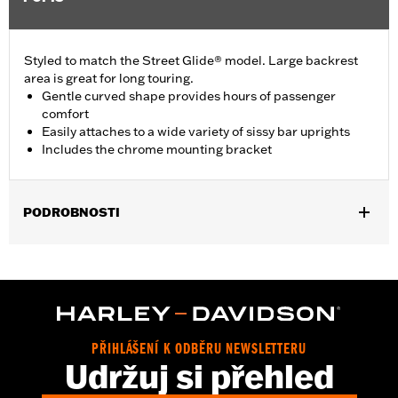
Styled to match the Street Glide® model. Large backrest
area is great for long touring.
Gentle curved shape provides hours of passenger
comfort
Easily attaches to a wide variety of sissy bar uprights
Includes the chrome mounting bracket
PODROBNOSTI
Fits Standard-Height H-D® Detachables™ Passenger Sissy Bar
Uprights P/N 52300324, 52627-09A, 54247-09A, 52933-97C or
52805-97B, Tall H-D® Detachables™ Passenger Sissy Bar
Upright P/N 52723-06A, Premium H-D® Detachables™ Sissy Bar
Upright P/N 52300257 or 52300258 and Quick Release Sissy
Bar Upright 52300415 and 52300324A. Also fits '18-later Softail®
PŘIHLÁŠENÍ K ODBĚRU NEWSLETTERU
models equipped with Short or Standard Height HoldFast Sissy
Udržuj si přehled
Bar Uprights. Pad height 8.0" width 12.0". Does not fit '21-later
FLH, '23-later FLHFB, '25-later FLHXU, FLTRXRRSE and '26-