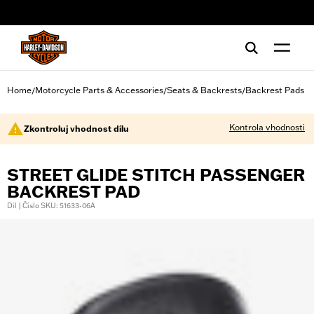
web accessibility
Home
Motorcycle Parts & Accessories
Seats & Backrests
Backrest Pads
/
/
/
Kontrola vhodnosti
Zkontroluj vhodnost dílu
STREET GLIDE STITCH PASSENGER
BACKREST PAD
Díl | Číslo SKU: 51633-06A