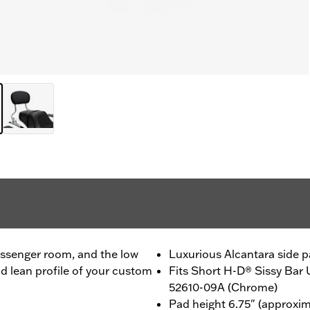
passenger room, and the low
Luxurious Alcantara side p
nd lean profile of your custom
Fits Short H-D® Sissy Bar
52610-09A (Chrome)
Pad height 6.75" (approxim