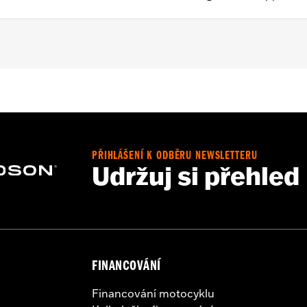
Sissy Bar Upright P/N 52935-04A, 52610-09A or 54248-09A. 
t Holdfast Sissy Bar Uprights. Does not fit '21-later FLH, 
ater FLHXL, FLHXLSE and FLTRXL models or seats with tall
PŘIHLÁŠENÍ K ODBĚRU NEWSLETTERU
Udržuj si přehled
ion instructions
FINANCOVÁNÍ
Financování motocyklu