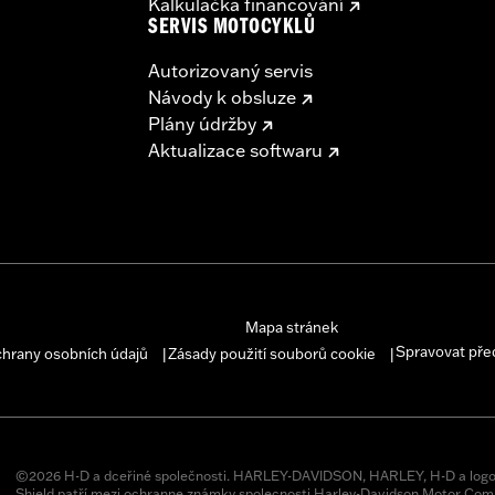
Kalkulačka financování
SERVIS MOTOCYKLŮ
Autorizovaný servis
Návody k obsluze
Plány údržby
Aktualizace softwaru
Mapa stránek
Spravovat pře
chrany osobních údajů
Zásady použití souborů cookie
|
|
©2026 H-D a dceřiné společnosti. HARLEY-DAVIDSON, HARLEY, H-D a logo
Shield patří mezi ochranne známky spolecnosti Harley-Davidson Motor Comp