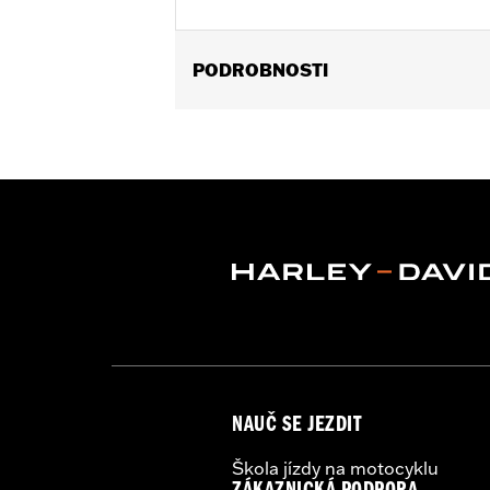
PODROBNOSTI
Fits Short H-D Detachables Passenger 
equipped with Short or Standard Heigh
'25-later FLHXU, FLTRXRRSE and '26-l
6.5" width 10.5".
Installation Instructions
Rider Position:
Passenger
Height:
6.75 Inches
Sold In Units:
Each
Material:
Vinyl
Width:
10.88 Inches
In the Box:
Backrest pad and installat
NAUČ SE JEZDIT
Škola jízdy na motocyklu