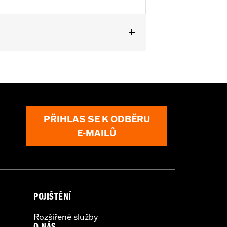
Also fits ’18-later Softail models
'23-later FLHFB, '24-later FLTRXSTSE,
 passenger pillion pads. Pad height
PŘIHLAS SE K ODBĚRU
E-MAILŮ
POJIŠTĚNÍ
Rozšířené služby