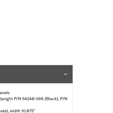
anels
 Upright P/N 54248-09A (Black), P/N
ate), width 10.875"