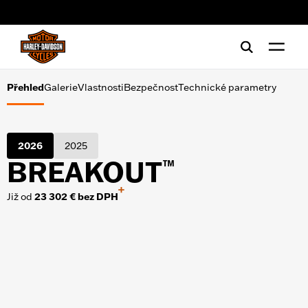
Galerie
web accessibility
Vlastnosti
Bezpečnost
Přehled
Galerie
Vlastnosti
Bezpečnost
Technické parametry
Technické parametry
2026
2025
BREAKOUT
™
+
Již od
23 302 € bez DPH
NÁSTROJE
Financování
Zkušební jízda
Vyžádej si brožuru