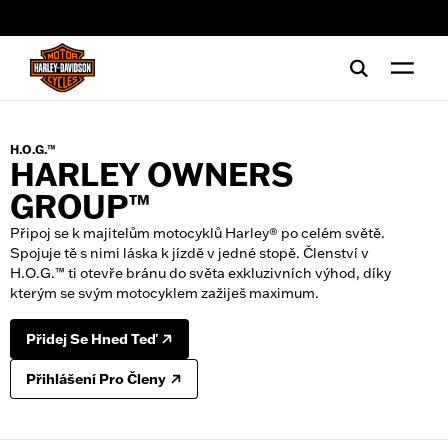
web accessibility
H.O.G.™
HARLEY OWNERS
GROUP™
Připoj se k majitelům motocyklů Harley® po celém světě.
Spojuje tě s nimi láska k jízdě v jedné stopě. Členství v
H.O.G.™ ti otevře bránu do světa exkluzivních výhod, díky
kterým se svým motocyklem zažiješ maximum.
Přidej Se Hned Teď
Přihlášení Pro Členy