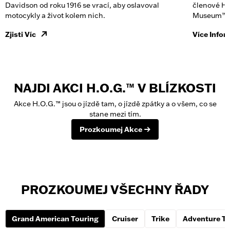
Davidson od roku 1916 se vrací, aby oslavoval
členové H.
motocykly a život kolem nich.
Museum™ v
Zjisti Víc
Více Infor
NAJDI AKCI H.O.G.™ V BLÍZKOSTI
Akce H.O.G.™ jsou o jízdě tam, o jízdě zpátky a o všem, co se
stane mezi tím.
Prozkoumej Akce
PROZKOUMEJ VŠECHNY ŘADY
Grand American Touring
Cruiser
Trike
Adventure To