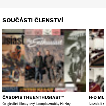
SOUČÁSTI ČLENSTVÍ
ČASOPIS THE ENTHUSIAST™
H-D M
Originální lifestylový časopis značky Harley-
Nezáleží na