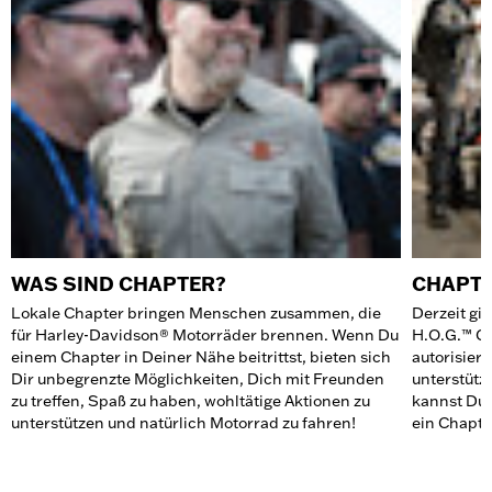
WAS SIND CHAPTER?
CHAPT
Lokale Chapter bringen Menschen zusammen, die
Derzeit gib
für Harley-Davidson® Motorräder brennen. Wenn Du
H.O.G.™ Cha
einem Chapter in Deiner Nähe beitrittst, bieten sich
autorisier
Dir unbegrenzte Möglichkeiten, Dich mit Freunden
unterstütz
zu treffen, Spaß zu haben, wohltätige Aktionen zu
kannst Du 
unterstützen und natürlich Motorrad zu fahren!
ein Chapter