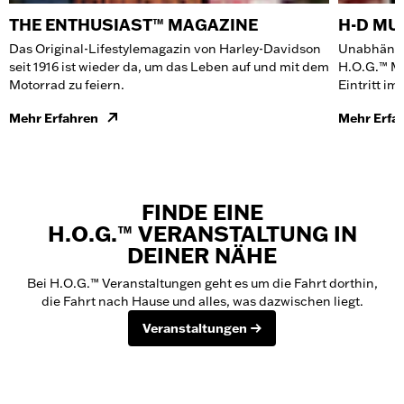
THE ENTHUSIAST™ MAGAZINE
H-D M
Das Original-Lifestylemagazin von Harley-Davidson
Unabhängig
seit 1916 ist wieder da, um das Leben auf und mit dem
H.O.G.™ Mi
Motorrad zu feiern.
Eintritt i
Mehr Erfahren
Mehr Erfa
FINDE EINE
H.O.G.™ VERANSTALTUNG IN
DEINER NÄHE
Bei H.O.G.™ Veranstaltungen geht es um die Fahrt dorthin,
die Fahrt nach Hause und alles, was dazwischen liegt.
Veranstaltungen