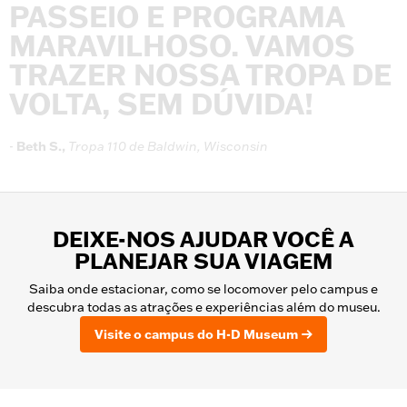
PASSEIO
E
PROGRAMA
MARAVILHOSO.
VAMOS
TRAZER
NOSSA
TROPA
DE
VOLTA,
SEM
DÚVIDA!
-
Beth
S.,
Tropa
110
de
Baldwin,
Wisconsin
DEIXE-NOS AJUDAR VOCÊ A
PLANEJAR SUA VIAGEM
Saiba onde estacionar, como se locomover pelo campus e
descubra todas as atrações e experiências além do museu.
Visite o campus do H-D Museum