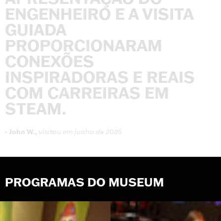
ENGENHEIRO
E
A
VISITA
GUIADA
PROPORCIONARAM
CONEXÕES
INSPIRADORAS
E
REAIS
COM
CARREIRAS
EM
STEAM.
-
John
W.,
visitou
em
junho
de
2025
PROGRAMAS DO MUSEUM