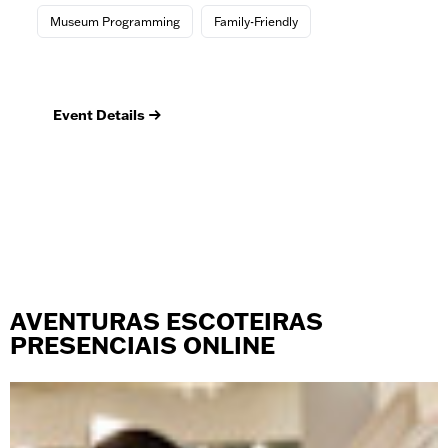
St
Museum Programming
Family-Friendly
M
Mus
Event Details
Ev
AVENTURAS ESCOTEIRAS
PRESENCIAIS ONLINE