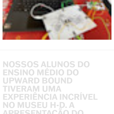
NOSSOS
ALUNOS
DO
ENSINO
MÉDIO
DO
UPWARD
BOUND
TIVERAM
UMA
EXPERIÊNCIA
INCRÍVEL
NO
MUSEU
H-D.
A
APRESENTAÇÃO
DO