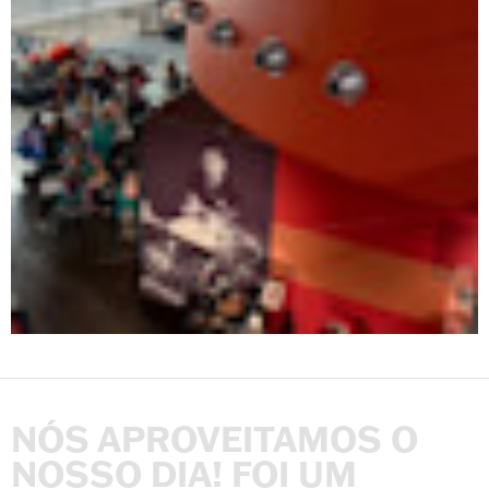
NÓS
APROVEITAMOS
O
NOSSO
DIA!
FOI
UM