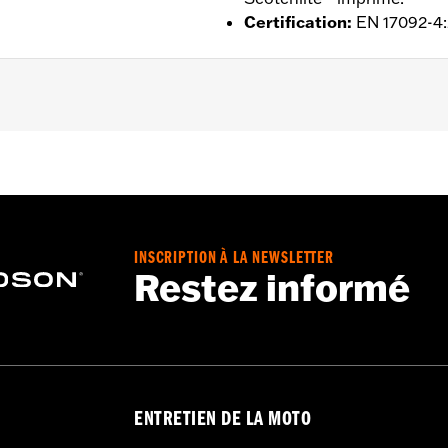
Certification
:
EN 17092-4
s extensible - Basique
,
Power Stretch
,
Poignets ajustables
,
air intérieure
,
Coupe-vent
,
Réfléchissant
,
Poches de prote
 - Rendez-vous sur
www.h-d.com/warranty
pour plus de déta
INSCRIPTION À LA NEWSLETTER
Restez informé
ENTRETIEN DE LA MOTO