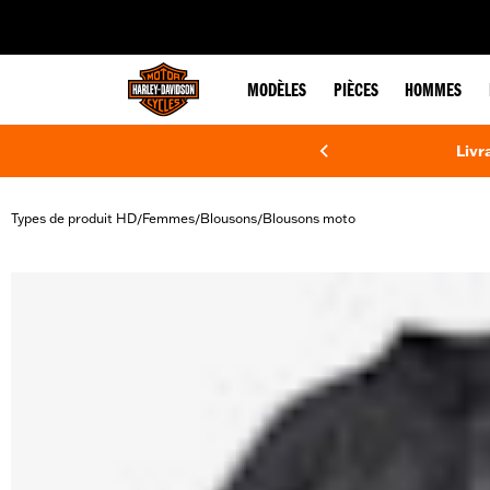
web accessibility
MODÈLES
PIÈCES
HOMMES
Livr
Types de produit HD
Femmes
Blousons
Blousons moto
/
/
/