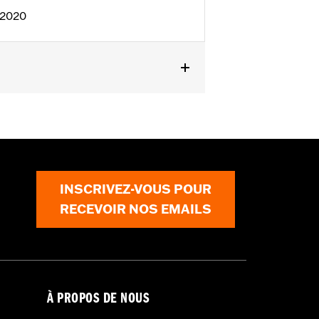
:2020
Fermeture éclair à double sens sur le
ction
,
Protection inclue
ils
INSCRIVEZ-VOUS POUR
RECEVOIR NOS EMAILS
À PROPOS DE NOUS