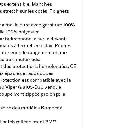
os extensible. Manches
stretch sur les côtés. Poignets
 à maille dure avec garniture 100%
lle 100% polyester.
r bidirectionelle sur le devant.
mains à fermeture éclair. Poches
intérieure de rangement et une
ec port multimédia.
ut des protections homologuées CE
x épaules et aux coudes.
rotection est compatible avec la
 D30 Viper (98105-D30 vendue
coupe-vent zippée prolonge la
inspiré des modèles Bomber à
et patch réfléchissant 3M™