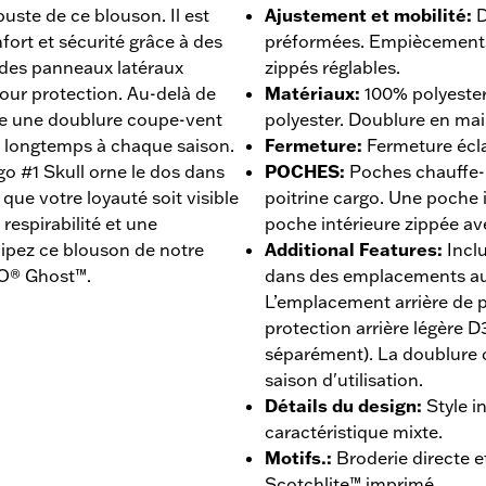
buste de ce blouson. Il est
Ajustement et mobilité
:
D
ort et sécurité grâce à des
préformées. Empiècements 
t des panneaux latéraux
zippés réglables.
our protection. Au-delà de
Matériaux
:
100% polyester
gre une doublure coupe-vent
polyester. Doublure en mai
s longtemps à chaque saison.
Fermeture
:
Fermeture éclai
o #1 Skull orne le dos dans
POCHES
:
Poches chauffe-
 que votre loyauté soit visible
poitrine cargo. Une poche 
espirabilité et une
poche intérieure zippée av
ipez ce blouson de notre
Additional Features
:
Incl
O® Ghost™.
dans des emplacements au
L’emplacement arrière de p
protection arrière légère
séparément). La doublure 
saison d'utilisation.
Détails du design
:
Style 
caractéristique mixte.
Motifs.
:
Broderie directe 
Scotchlite™ imprimé.