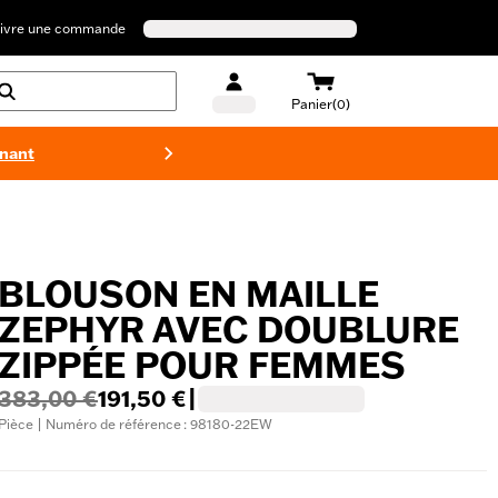
ivre une commande
Panier(0)
enant
Maillots 
BLOUSON EN MAILLE
ZEPHYR AVEC DOUBLURE
ZIPPÉE POUR FEMMES
383,00 €
191,50 €
|
Pièce | Numéro de référence : 98180-22EW