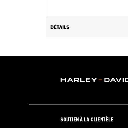
DÉTAILS
Sexe:
Femmes
Caractéristiques fonctionnelles:
Do
devant
,
Poches zippées
,
Fermeture écl
GARANTIE:
Garantie limitée de 2 ans
Origine:
Importé
SOUTIEN À LA CLIENTÈLE