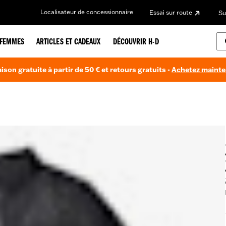
Localisateur de concessionnaire
Essai sur route
Su
FEMMES
ARTICLES ET CADEAUX
DÉCOUVRIR H-D
aison gratuite à partir de 50 € et retours gratuits -
Achetez maint