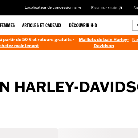
Localisateur de concessionnaire
Essai sur route
Su
FEMMES
ARTICLES ET CADEAUX
DÉCOUVRIR H-D
à partir de 50 € et retours gratuits -
Maillots de bain Harley-
Ne
chetez maintenant
Davidson
IN HARLEY-DAVID