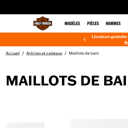
web accessibility
MODÈLES
PIÈCES
HOMMES
Livraison gratuite 
A
/
/
Accueil
Articles et cadeaux
Maillots de bain
MAILLOTS DE BA