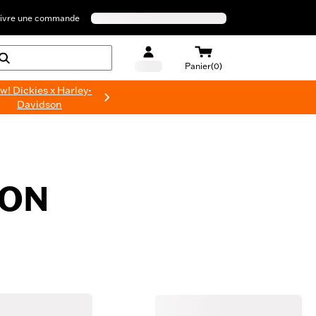
ivre une commande
Panier(0)
w! Dickies x Harley-
Davidson
SON