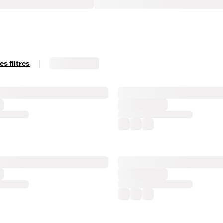
|
s filtres