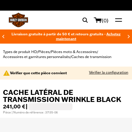
web accessibility
(0)
Livraison gratuite à partir de 50 € et retours gratuits -
Achetez
maintenant
Types de produit HD
Pièces
Pièces moto & Accessoires
/
/
/
Accessoires et garnitures personnalisés
Caches de transmission
/
Vérifier la configuration
Vérifier que cette pièce convient
CACHE LATÉRAL DE
TRANSMISSION WRINKLE BLACK
241,00 €
|
Pièce | Numéro de référence : 37135-06