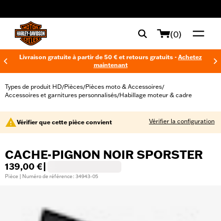
web accessibility
(0)
Livraison gratuite à partir de 50 € et retours gratuits -
Achetez
maintenant
Types de produit HD
Pièces
Pièces moto & Accessoires
/
/
/
Accessoires et garnitures personnalisés
Habillage moteur & cadre
/
Vérifier la configuration
Vérifier que cette pièce convient
CACHE-PIGNON NOIR SPORSTER
139,00 €
|
Pièce | Numéro de référence : 34943-05