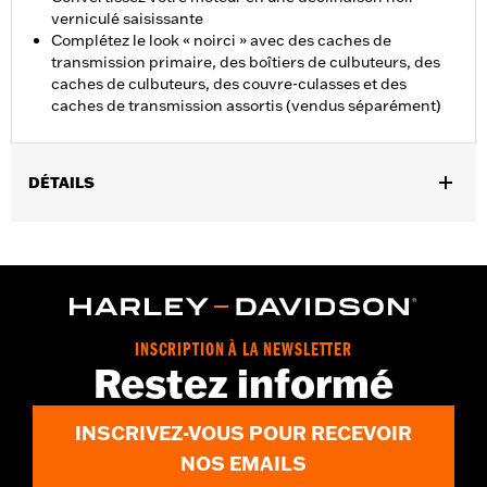
verniculé saisissante
Complétez le look « noirci » avec des caches de
transmission primaire, des boîtiers de culbuteurs, des
caches de culbuteurs, des couvre-culasses et des
caches de transmission assortis (vendus séparément)
DÉTAILS
Convient aux modèles XL de 2004 à 2022. Ne convient pas aux
modèles équipés de commandes aux pieds arrière
réf. 50700040.
Vendu à l'unité:
Chaque
Dans la boîte:
Cache-pignon uniquement
NOTES:
Le retrait et l'installation de caches moteur peuvent
INSCRIPTION À LA NEWSLETTER
Restez informé
nécessiter l'achat de nouveaux joints. Rendez-vous chez
votre concessionnaire pour plus d'informations.
INSCRIVEZ-VOUS POUR RECEVOIR
NOS EMAILS