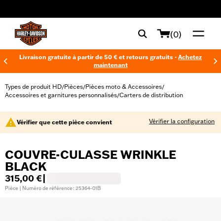
web accessibility
(0)
Livraison gratuite à partir de 50 € et retours gratuits -
Achetez
maintenant
Types de produit HD
Pièces
Pièces moto & Accessoires
/
/
/
Accessoires et garnitures personnalisés
Carters de distribution
/
Vérifier la configuration
Vérifier que cette pièce convient
COUVRE-CULASSE WRINKLE
BLACK
315,00 €
|
Pièce | Numéro de référence : 25364-01B