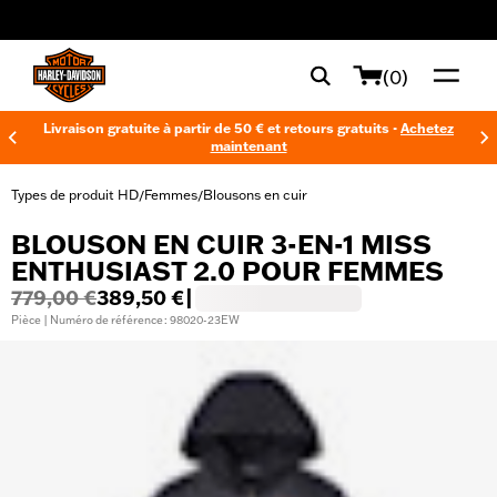
web accessibility
(0)
Livraison gratuite à partir de 50 € et retours gratuits -
Achetez
maintenant
Types de produit HD
Femmes
Blousons en cuir
/
/
BLOUSON EN CUIR 3-EN-1 MISS
ENTHUSIAST 2.0 POUR FEMMES
779,00 €
389,50 €
|
Pièce | Numéro de référence : 98020-23EW