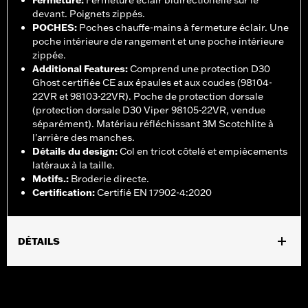
Fermeture
:
Fermeture éclair bidirectionelle sur le
devant. Poignets zippés.
POCHES
:
Poches chauffe-mains à fermeture éclair. Une
poche intérieure de rangement et une poche intérieure
zippée.
Additional Features
:
Comprend une protection D30
Ghost certifiée CE aux épaules et aux coudes (98104-
22VR et 98103-22VR). Poche de protection dorsale
(protection dorsale D30 Viper 98105-22VR, vendue
séparément). Matériau réfléchissant 3M Scotchlite à
l'arrière des manches.
Détails du design
:
Col en tricot côtelé et empiècements
latéraux à la taille.
Motifs.
:
Broderie directe.
Certification
:
Certifié EN 17902-4:2020
DÉTAILS
Sexe:
Femmes
,
,
Caractéristiques fonctionnelles:
Ventilé
Avec capuche
,
,
,