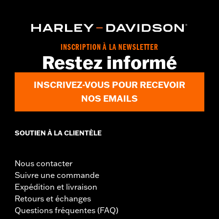
Fermeture zippée à l'avant
Poches
Dos extensible - Basique
,
,
Fermeture éclair à double sens sur le devant
Poches zippées
,
,
Protection inclue
Poches de protection
Réfléchissant
GARANTIE:
Garantie limitée de 3 ans - Rendez-vous sur
www.h-
d.com/warranty
pour plus de détails
INSCRIPTION À LA NEWSLETTER
Restez informé
Origine:
Importé
INSCRIVEZ-VOUS POUR RECEVOIR
NOS EMAILS
SOUTIEN À LA CLIENTÈLE
Nous contacter
Suivre une commande
Expédition et livraison
Retours et échanges
Questions fréquentes (FAQ)