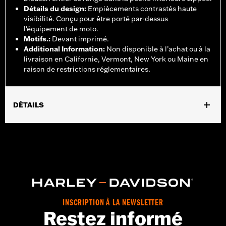
Détails du design
:
Empiècements contrastés haute
visibilité. Conçu pour être porté par-dessus
l'équipement de moto.
Motifs.
:
Devant imprimé.
Additional Information
:
Non disponible à l’achat ou à la
livraison en Californie, Vermont, New York ou Maine en
raison de restrictions réglementaires.
DÉTAILS
Sexe:
Femmes
,
Caractéristiques fonctionnelles:
Imperméable à l’eau
,
,
,
Respirable
Coutures scellées
Volets tempÃªte
Poignets
,
,
ajustables
Fermeture éclair à double sens sur le devant
Poches
,
,
,
zippées
Fermeture éclair intérieure
Réfléchissant
Avec
capuche
Jacket Style:
Moto
INSCRIPTION À LA NEWSLETTER
Restez informé
Shop To Be:
Dry