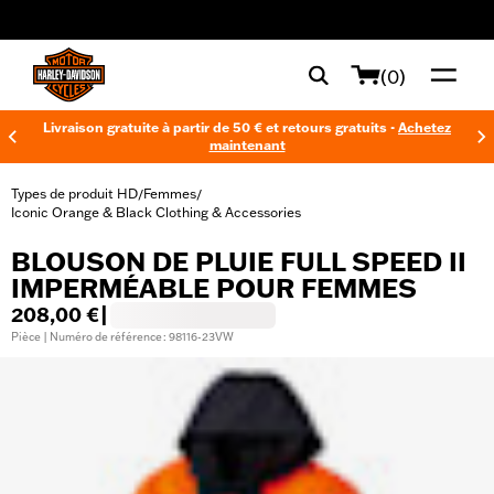
web accessibility
(0)
Livraison gratuite à partir de 50 € et retours gratuits -
Achetez
maintenant
Types de produit HD
Femmes
/
/
Iconic Orange & Black Clothing & Accessories
BLOUSON DE PLUIE FULL SPEED II
IMPERMÉABLE POUR FEMMES
208,00 €
|
Pièce | Numéro de référence : 98116-23VW