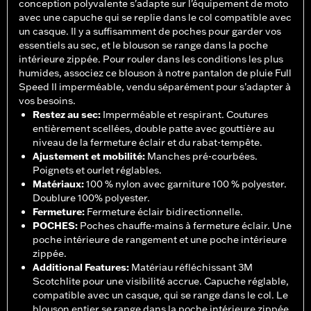
conception polyvalente s'adapte sur l'équipement de moto
avec une capuche qui se replie dans le col compatible avec
un casque. Il y a suffisamment de poches pour garder vos
essentiels au sec, et le blouson se range dans la poche
intérieure zippée. Pour rouler dans les conditions les plus
humides, associez ce blouson à notre pantalon de pluie Full
Speed II imperméable, vendu séparément pour s’adapter à
vos besoins.
Restez au sec
:
Imperméable et respirant. Coutures
entièrement scellées, double patte avec gouttière au
niveau de la fermeture éclair et du rabat-tempête.
Ajustement et mobilité
:
Manches pré-courbées.
Poignets et ourlet réglables.
Matériaux
:
100 % nylon avec garniture 100 % polyester.
Doublure 100% polyester.
Fermeture
:
Fermeture éclair bidirectionnelle.
POCHES
:
Poches chauffe-mains à fermeture éclair. Une
poche intérieure de rangement et une poche intérieure
zippée.
Additional Features
:
Matériau réfléchissant 3M
Scotchlite pour une visibilité accrue. Capuche réglable,
compatible avec un casque, qui se range dans le col. Le
blouson entier se range dans la poche intérieure zippée.