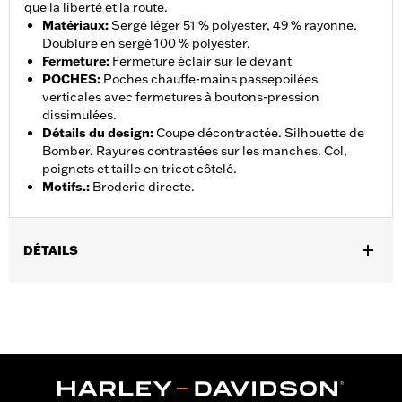
que la liberté et la route.
Matériaux
:
Sergé léger 51 % polyester, 49 % rayonne.
Doublure en sergé 100 % polyester.
Fermeture
:
Fermeture éclair sur le devant
POCHES
:
Poches chauffe-mains passepoilées
verticales avec fermetures à boutons-pression
dissimulées.
Détails du design
:
Coupe décontractée. Silhouette de
Bomber. Rayures contrastées sur les manches. Col,
poignets et taille en tricot côtelé.
Motifs.
:
Broderie directe.
DÉTAILS
Sexe:
Femmes
Caractéristiques fonctionnelles:
Fermeture zippée à l'avant
GARANTIE:
Garantie limitée de 2 ans – Rendez-vous sur
www.h-
d.com/warranty
pour plus de détails
Origine:
Importé