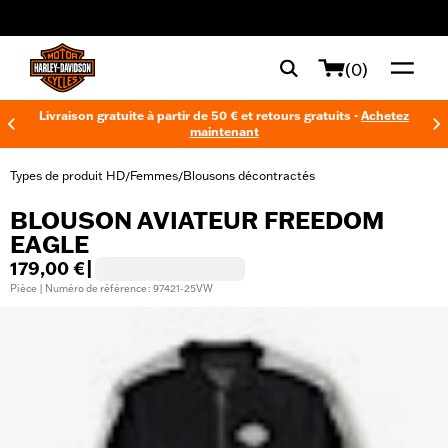
web accessibility
(0)
Livraison gratuite à partir de 50 € et retours gratuits -
Achetez
maintenant
Types de produit HD
Femmes
Blousons décontractés
/
/
BLOUSON AVIATEUR FREEDOM
EAGLE
179,00 €
|
Pièce | Numéro de référence : 97421-25VW