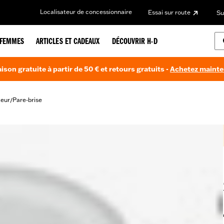
Localisateur de concessionnaire
Essai sur route
Su
FEMMES
ARTICLES ET CADEAUX
DÉCOUVRIR H-D
aison gratuite à partir de 50 € et retours gratuits -
Achetez maint
teur
Pare-brise
/