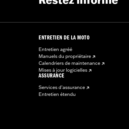
Restez informé
ériau:
Pouces
u phare:
14.0
-brise au-dessus du phare:
Pouces
du pare-brise:
Pouces
ENTRETIEN DE LA MOTO
Entretien agréé
Manuels du propriétaire
Calendriers de maintenance
Mises à jour logicielles
ASSURANCE
Services d’assurance
Entretien étendu