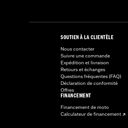
Unité de mesure de largeur du mat
Hauteur du pare-brise au-dessus d
Unité de mesure de hauteur du pare
Hauteur totale du pare-brise:
19.5
Unité de mesure de hauteur totale 
SOUTIEN À LA CLIENTÈLE
Nous contacter
Suivre une commande
Expédition et livraison
Retours et échanges
Questions fréquentes (FAQ)
Déclaration de conformité
Offres
FINANCEMENT
Financement de moto
Calculateur de financement