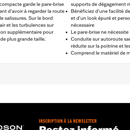
 compacte garde le pare-brise
supports de dégagement m
ant d'avoir à regarder la route
Bénéficiez d'une facilité 
e salissures. Sur le bord
et d'un look épuré et perso
air et les turbulences sur
nécessaire
ction supplémentaire pour
Le pare-brise ne nécessit
de plus grande taille.
Conduite sur autoroute san
réduite sur la poitrine et le
Comprend le matériel de 
rtir de 2018, FXDL de 2014 à 2017, FXST à partir de 2020 e
 dur
INSCRIPTION À LA NEWSLETTER
carbonate à revêtement dur et le matériel de montage