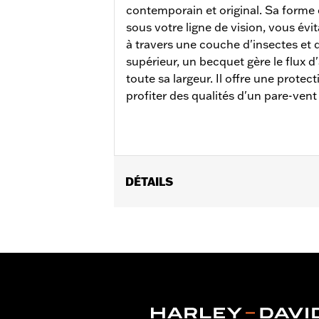
contemporain et original. Sa forme
sous votre ligne de vision, vous évit
à travers une couche d'insectes et d
supérieur, un becquet gère le flux d'
toute sa largeur. Il offre une prote
profiter des qualités d'un pare-vent 
DÉTAILS
Convient aux modèles FXBB, FXLR à pa
pas au modèle FXLRS.
Instructions d’installation
Vendu à l'unité:
Chaque
Matière:
Polycarbonate à revêtement
Largeur:
17.6 Inches
Dans la boîte:
Inclut l'écran en poly