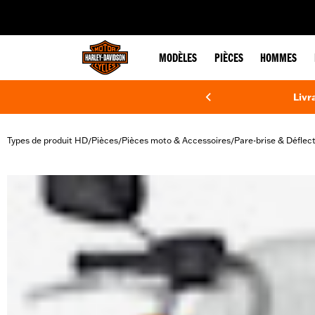
web accessibility
MODÈLES
PIÈCES
HOMMES
Livr
Types de produit HD
Pièces
Pièces moto & Accessoires
Pare-brise & Déflec
/
/
/