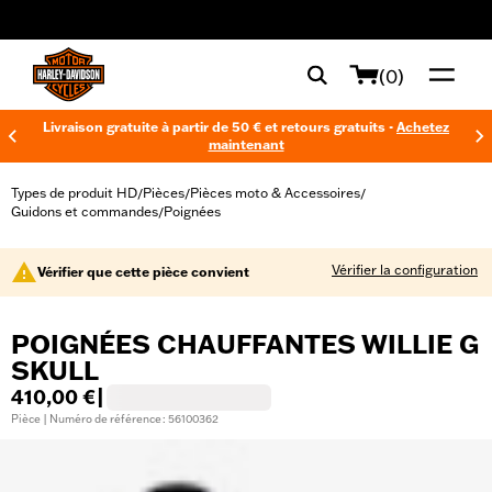
web accessibility
(0)
Livraison gratuite à partir de 50 € et retours gratuits -
Achetez
maintenant
Types de produit HD
Pièces
Pièces moto & Accessoires
/
/
/
Guidons et commandes
Poignées
/
Vérifier la configuration
Vérifier que cette pièce convient
POIGNÉES CHAUFFANTES WILLIE G
SKULL
410,00 €
|
Pièce | Numéro de référence : 56100362