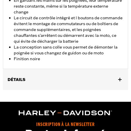
En gardant les mains sur les poignées, leur température
reste constante, même si la température externe
change
Le circuit de contrôle intégré et l boutons de commande
évitent le montage de commutateurs ou de boîtiers de
commande supplémentaires, et les poignées
chauffantes s'arrêtent ou démarrent avec la moto, ce
qui évite de décharger la batterie
La conception sans colle vous permet de démonter la
poignée si vous changez de guidon ou de moto
Finition noire
DÉTAILS
Convient aux modèles Dyna® FXDLS de 2016 à 2017, Softail® de
2016 à 2024 et Touring de 2008 à 2025 (sauf CVO, FLHXSE,
FLTRXSE à partir de 2023, FLHX, FLTRX et FLTRXSTSE à partir
de 2024 et FLHXU et FLTRXRRSE à partir de 2025) et Trike. Les
modèles Softail® de 2016 à 2017 nécessitent l'achat séparé du
kit de raccordement électrique P/N 72673-11. Les modèles
INSCRIPTION À LA NEWSLETTER
Touring et Trike de 2014 à 2016 nécessitent l'achat séparé du kit