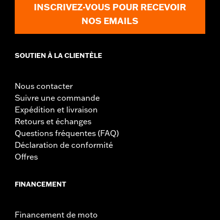
www.h-d.com/warranty
pour plus de détails
INSCRIVEZ-VOUS POUR RECEVOIR
NOS EMAILS
SOUTIEN À LA CLIENTÈLE
Nous contacter
Suivre une commande
Expédition et livraison
Retours et échanges
Questions fréquentes (FAQ)
Déclaration de conformité
Offres
FINANCEMENT
Financement de moto