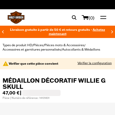
web accessibility
(0)
Livraison gratuite à partir de 50 € et retours gratuits -
Achetez
maintenant
Types de produit HD
Pièces
Pièces moto & Accessoires
/
/
/
Accessoires et garnitures personnalisés
Autocollants & Médaillons
/
Vérifier la configuration
Vérifier que cette pièce convient
MÉDAILLON DÉCORATIF WILLIE G
SKULL
47,00 €
|
Pièce | Numéro de référence : 14101831