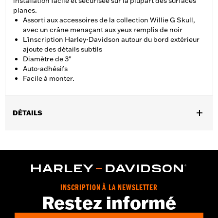
installation facile et sécurisée sur la plupart des surfaces
planes.
Assorti aux accessoires de la collection Willie G Skull,
avec un crâne menaçant aux yeux remplis de noir
L’inscription Harley-Davidson autour du bord extérieur
ajoute des détails subtils
Diamètre de 3"
Auto-adhésifs
Facile à monter.
DÉTAILS
Parfaits pour orner les montants de sissy bar à plaque et les
cache-batterie, le dos adhésif de ces médaillons moulés
d'excellente qualité permet un montage facile sur la plupart des
surfaces planes.
Diamètre:
3.0
Vendu à l'unité:
Chaque
INSCRIPTION À LA NEWSLETTER
Restez informé
Dans la boîte:
Médaillon
GARANTIE:
Garantie limitée de deux ans - Rendez-vous sur