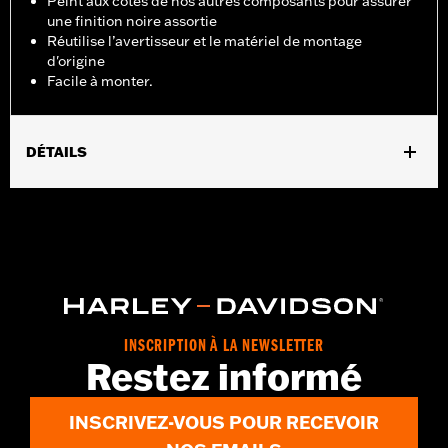
Peint aux côtés de nos autres composants pour assurer
une finition noire assortie
Réutilise l’avertisseur et le matériel de montage
d'origine
Facile à monter.
DÉTAILS
Convient aux modèles à partir de 1993 équipés d'un avertisseur
monté latéralement (sauf modèles VRSC™ et XG).
Instructions d’installation
Vendu à l'unité:
Chaque
Dans la boîte:
Cache-avertisseur et rondelle
INSCRIPTION À LA NEWSLETTER
Restez informé
INSCRIVEZ-VOUS POUR RECEVOIR