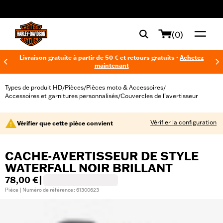
web accessibility
(0)
Livraison gratuite à partir de 50 € et retours gratuits -
Achetez
maintenant
Types de produit HD
Pièces
Pièces moto & Accessoires
/
/
/
Accessoires et garnitures personnalisés
Couvercles de l’avertisseur
/
Vérifier la configuration
Vérifier que cette pièce convient
CACHE-AVERTISSEUR DE STYLE
WATERFALL NOIR BRILLANT
78,00 €
|
Pièce | Numéro de référence : 61300623