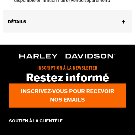
disponible en finition noire (vendu séparément)
DÉTAILS
Convient aux modèles Touring à partir de de 2009 (sauf
FLTRXRRSE de 2025).
Vendu à l'unité:
Chaque
Dans la boîte:
Lien de fixation du support moteur uniquement
GARANTIE:
,,,,,,,,,,,,,,,,,,,,,,,,,,,,,,,,,,,,,,,,,,,,,,,,,,,,,,,,,,,,,,,,,,,
INSCRIPTION À LA NEWSLETTER
Restez informé
INSCRIVEZ-VOUS POUR RECEVOIR
NOS EMAILS
SOUTIEN À LA CLIENTÈLE