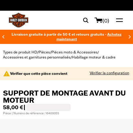
web accessibility
(0)
Livraison gratuite à partir de 50 € et retours gratuits -
Achetez
maintenant
Types de produit HD
Pièces
Pièces moto & Accessoires
/
/
/
Accessoires et garnitures personnalisés
Habillage moteur & cadre
/
Vérifier la configuration
Vérifier que cette pièce convient
SUPPORT DE MONTAGE AVANT DU
MOTEUR
58,00 €
|
Pièce | Numéro de référence : 16400055