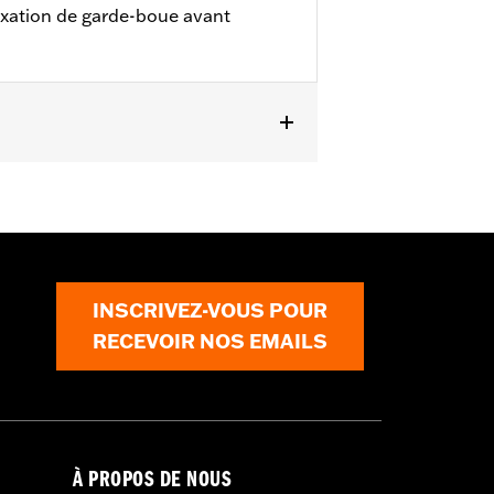
ixation de garde-boue avant
W, FXCWC, FXSB, FXSBSE, FXSE et
INSCRIVEZ-VOUS POUR
RECEVOIR NOS EMAILS
À PROPOS DE NOUS