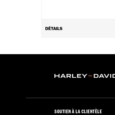
DÉTAILS
Convient aux modèles FXDWG de 1993 
FXSTD). Ne convient pas au kit de four
Instructions d’installation
Vendu à l'unité:
Chaque
Dans la boîte:
Vis à six pans creux c
SOUTIEN À LA CLIENTÈLE