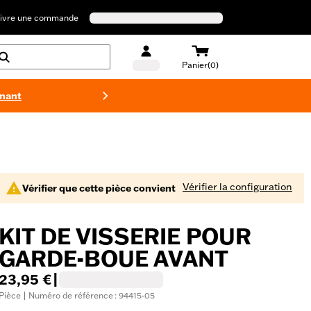
ivre une commande
Panier(0)
enant
Maillots 
Vérifier la configuration
Vérifier que cette pièce convient
KIT DE VISSERIE POUR
GARDE-BOUE AVANT
23,95 €
|
Pièce | Numéro de référence : 94415-05