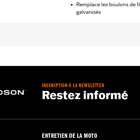
Remplace les boulons de f
galvanisés
à 2005 et Softail® de 1991 à 2017 (sauf Springer™, FXC
reaux de fourche Billet, ni au kit de fourche inversée.
hromées
INSCRIPTION À LA NEWSLETTER
Restez informé
ENTRETIEN DE LA MOTO