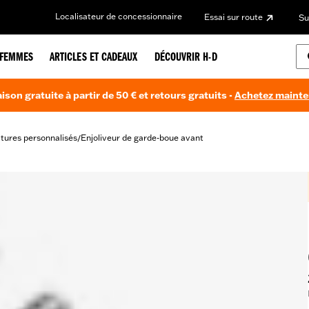
Localisateur de concessionnaire
Essai sur route
Su
FEMMES
ARTICLES ET CADEAUX
DÉCOUVRIR H-D
aison gratuite à partir de 50 € et retours gratuits -
Achetez maint
itures personnalisés
Enjoliveur de garde-boue avant
/