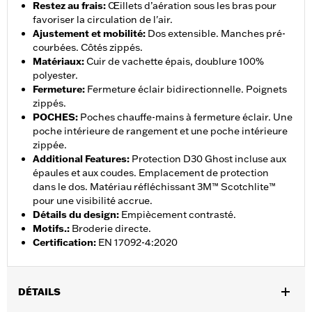
Restez au frais
:
Œillets d’aération sous les bras pour
favoriser la circulation de l'air.
Ajustement et mobilité
:
Dos extensible. Manches pré-
courbées. Côtés zippés.
Matériaux
:
Cuir de vachette épais, doublure 100%
polyester.
Fermeture
:
Fermeture éclair bidirectionnelle. Poignets
zippés.
POCHES
:
Poches chauffe-mains à fermeture éclair. Une
poche intérieure de rangement et une poche intérieure
zippée.
Additional Features
:
Protection D30 Ghost incluse aux
épaules et aux coudes. Emplacement de protection
dans le dos. Matériau réfléchissant 3M™ Scotchlite™
pour une visibilité accrue.
Détails du design
:
Empiècement contrasté.
Motifs.
:
Broderie directe.
Certification
:
EN 17092-4:2020
DÉTAILS