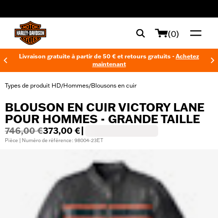
web accessibility
(0)
Livraison gratuite à partir de 50 € et retours gratuits -
Achetez
maintenant
Types de produit HD
Hommes
Blousons en cuir
/
/
BLOUSON EN CUIR VICTORY LANE
POUR HOMMES - GRANDE TAILLE
746,00 €
373,00 €
|
Pièce | Numéro de référence : 98004-23ET