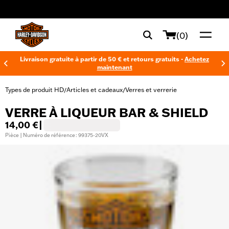
web accessibility
(0)
Livraison gratuite à partir de 50 € et retours gratuits -
Achetez
maintenant
Types de produit HD
Articles et cadeaux
Verres et verrerie
/
/
VERRE À LIQUEUR BAR & SHIELD
14,00 €
|
Pièce | Numéro de référence : 99375-20VX