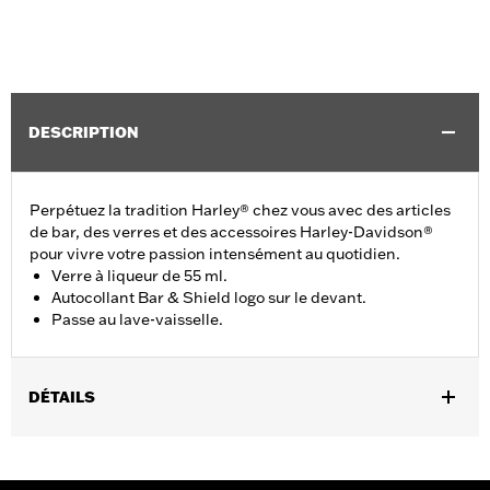
DESCRIPTION
Perpétuez la tradition Harley® chez vous avec des articles
de bar, des verres et des accessoires Harley-Davidson®
pour vivre votre passion intensément au quotidien.
Verre à liqueur de 55 ml.
Autocollant Bar & Shield logo sur le devant.
Passe au lave-vaisselle.
DÉTAILS
Sexe:
Unisexe
Numéro de style du fournisseur:
HDX-98713