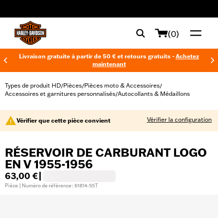
web accessibility
(0)
Livraison gratuite à partir de 50 € et retours gratuits -
Achetez
maintenant
Types de produit HD
Pièces
Pièces moto & Accessoires
/
/
/
Accessoires et garnitures personnalisés
Autocollants & Médaillons
/
Vérifier la configuration
Vérifier que cette pièce convient
RÉSERVOIR DE CARBURANT LOGO
EN V 1955-1956
63,00 €
|
Pièce | Numéro de référence : 61814-55T