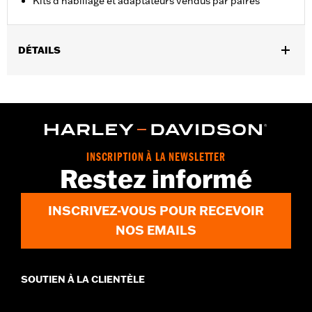
Kits d’habillage et adaptateurs vendus par paires
DÉTAILS
Convient aux modèles FL de 1955 à 1956.
Vendu à l'unité:
Paire
Dans la boîte:
2 plaques de réservoir
INSCRIPTION À LA NEWSLETTER
Restez informé
INSCRIVEZ-VOUS POUR RECEVOIR
NOS EMAILS
SOUTIEN À LA CLIENTÈLE