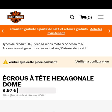
web accessibility
(0)
Livraison gratuite à partir de 50 € et retours gratuits -
Achetez
maintenant
Types de produit HD
Pièces
Pièces moto & Accessoires
/
/
/
Accessoires et garnitures personnalisés
Matériel décoratif
/
Vérifier la configuration
Vérifier que cette pièce convient
ÉCROUS À TÊTE HEXAGONALE
DOME
9,97 €
|
Pièce | Numéro de référence : 8064