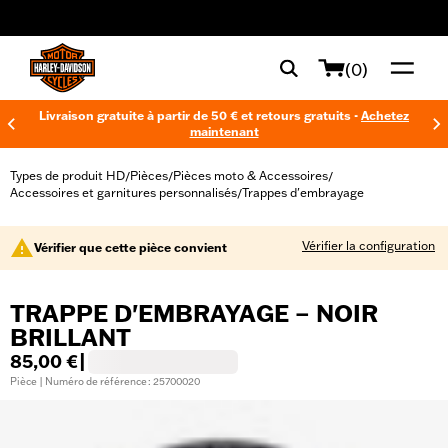
web accessibility
(0)
Livraison gratuite à partir de 50 € et retours gratuits -
Achetez
maintenant
Types de produit HD
Pièces
Pièces moto & Accessoires
/
/
/
Accessoires et garnitures personnalisés
Trappes d'embrayage
/
Vérifier la configuration
Vérifier que cette pièce convient
TRAPPE D'EMBRAYAGE – NOIR
BRILLANT
85,00 €
|
Pièce | Numéro de référence : 25700020