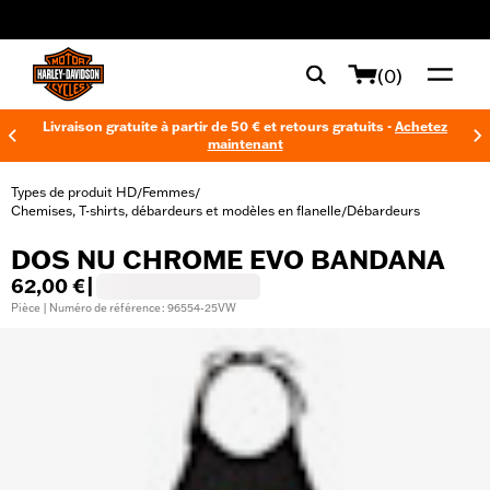
web accessibility
(0)
Livraison gratuite à partir de 50 € et retours gratuits -
Achetez
maintenant
Types de produit HD
Femmes
/
/
Chemises, T-shirts, débardeurs et modèles en flanelle
Débardeurs
/
DOS NU CHROME EVO BANDANA
62,00 €
|
Pièce | Numéro de référence : 96554-25VW