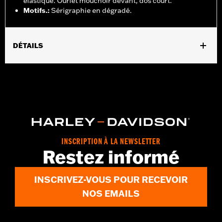
élastique. Ourlet mouchoir devant, dos court.
Motifs.
:
Sérigraphie en dégradé.
DÉTAILS
Sexe:
Femmes
GARANTIE:
Garantie limitée de 2 ans – Rendez-vous sur
www.h-
d.com/warranty
pour plus de détails
Origine:
Importé
INSCRIPTION À LA NEWSLETTER
Restez informé
INSCRIVEZ-VOUS POUR RECEVOIR
NOS EMAILS