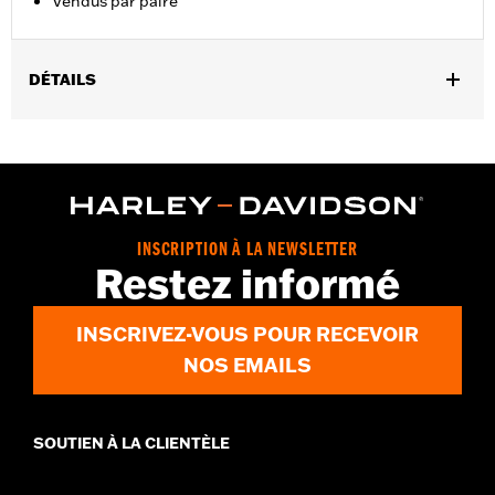
Vendus par paire
DÉTAILS
Montage universel. Convient également aux valves d'air de
suspension.
Vendu à l'unité:
Paire
Dans la boîte:
2 capuchons de tige de valve
INSCRIPTION À LA NEWSLETTER
Restez informé
INSCRIVEZ-VOUS POUR RECEVOIR
NOS EMAILS
SOUTIEN À LA CLIENTÈLE