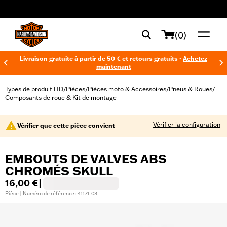
web accessibility
(0)
Livraison gratuite à partir de 50 € et retours gratuits -
Achetez
maintenant
Types de produit HD
Pièces
Pièces moto & Accessoires
Pneus & Roues
/
/
/
/
Composants de roue & Kit de montage
Vérifier la configuration
Vérifier que cette pièce convient
EMBOUTS DE VALVES ABS
CHROMÉS SKULL
16,00 €
|
Pièce | Numéro de référence : 41171-03