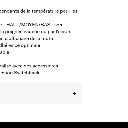
pendants de la température pour les
leur - HAUT/MOYEN/BAS - sont
 la poignée gauche ou par l'écran
ran d'affichage de la moto
adhérence optimale
rable
alisé avec des accessoires
lection Switchback
024, FLHXU à partir de 2025, Softail
L'installation sur certains modèles
sionnaire Harley-Davidson, voir votre