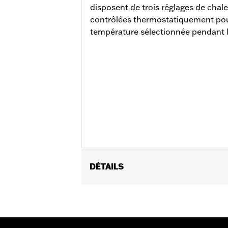
disposent de trois réglages de chale
contrôlées thermostatiquement pour
température sélectionnée pendant l
DÉTAILS
Convient aux modèles FLHXSE, FLTRXS
à partir de 2025 (sauf FXBB et FXBR)
Street Glide et Road Glide 2024 peut 
concessionnaire local pour plus de dét