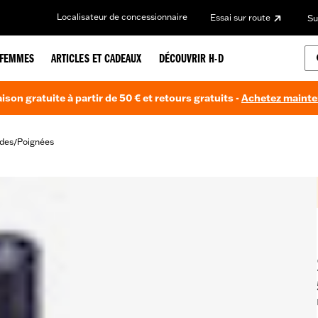
Localisateur de concessionnaire
Essai sur route
Su
FEMMES
ARTICLES ET CADEAUX
DÉCOUVRIR H-D
aison gratuite à partir de 50 € et retours gratuits -
Achetez maint
des
Poignées
/