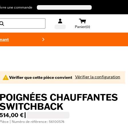
ivre une commande
Panier(0)
enant
Maillots 
Vérifier la configuration
Vérifier que cette pièce convient
POIGNÉES CHAUFFANTES
SWITCHBACK
514,00 €
|
Pièce | Numéro de référence : 56100574