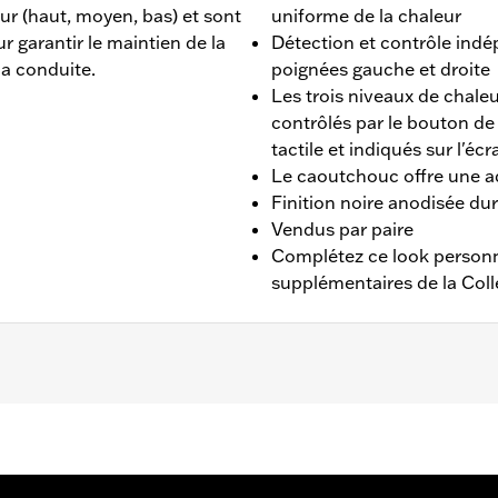
ur (haut, moyen, bas) et sont
uniforme de la chaleur
 garantir le maintien de la
Détection et contrôle indé
a conduite.
poignées gauche et droite
Les trois niveaux de cha
contrôlés par le bouton de
tactile et indiqués sur l'éc
Le caoutchouc offre une 
Finition noire anodisée du
Vendus par paire
Complétez ce look personn
supplémentaires de la Col
E à partir de 2023, FLHX, FLTRX, FLTRXSTSE à partir de 2
 et FLHXL, FLHXLSE, FLHXSTSE et FLTRXL à partir de 2026. 
nécessiter une mise à jour Digital Technician par un conces
ails.