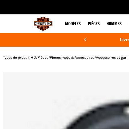
web accessibility
MODÈLES
PIÈCES
HOMMES
Livr
Types de produit HD
Pièces
Pièces moto & Accessoires
Accessoires et garn
/
/
/