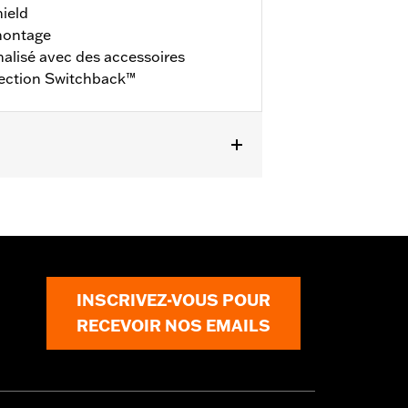
ield
montage
alisé avec des accessoires
lection Switchback™
s Softail ’18 équipés d’un carter de
0 et 25701043.
ls
ts. Rendez-vous chez votre
INSCRIVEZ-VOUS POUR
RECEVOIR NOS EMAILS