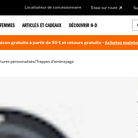
Localisateur de concessionnaire
Essai sur route
Su
FEMMES
ARTICLES ET CADEAUX
DÉCOUVRIR H-D
aison gratuite à partir de 50 € et retours gratuits -
Achetez maint
itures personnalisés
Trappes d'embrayage
/