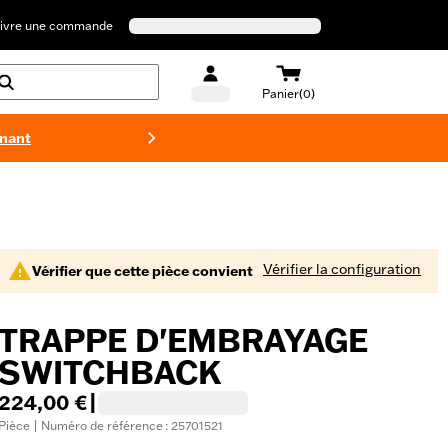
ivre une commande
Panier(0)
enant
Maillots 
Vérifier la configuration
Vérifier que cette pièce convient
TRAPPE D'EMBRAYAGE
SWITCHBACK
224,00 €
|
Pièce | Numéro de référence : 25701521