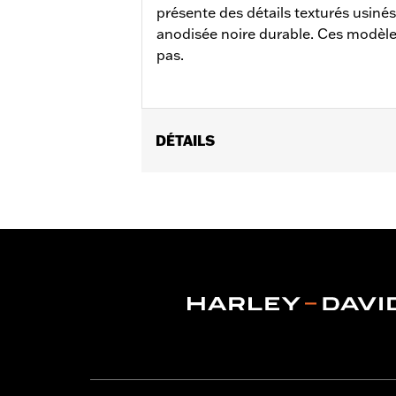
présente des détails texturés usinés
anodisée noire durable. Ces modèles
pas.
DÉTAILS
Pour modèles FLSB à partir de '18 et S
chaîne primaire à profil élancé réf. 
Instructions d’installation
Collection:
Switchback
GARANTIE:
Garantie limitée d'un an 
NOTES:
Le retrait et l'installation d
concessionnaire pour plus d'