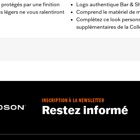
 protégés par une finition
Logo authentique Bar & Sh
 légers ne vous ralentiront
Comprend le matériel de 
Complétez ce look personn
supplémentaires de la Col
oftail à partir de '19. Également compatible avec les modèle
25701077, 25700913, 25700937, 25700941, 25701039, 2570104
- Rendez-vous sur
www.h-d.com/warranty
pour plus de détai
INSCRIPTION À LA NEWSLETTER
e caches moteur peuvent nécessiter l'achat de nouveaux join
Restez informé
informations.